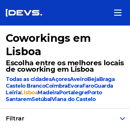
Coworkings em
Lisboa
Escolha entre os melhores locais
de coworking em Lisboa
Todas as cidades
Açores
Aveiro
Beja
Braga
Castelo Branco
Coimbra
Evora
Faro
Guarda
Leiria
Lisboa
Madeira
Portalegre
Porto
Santarem
Setúbal
Viana do Castelo
Filtrar