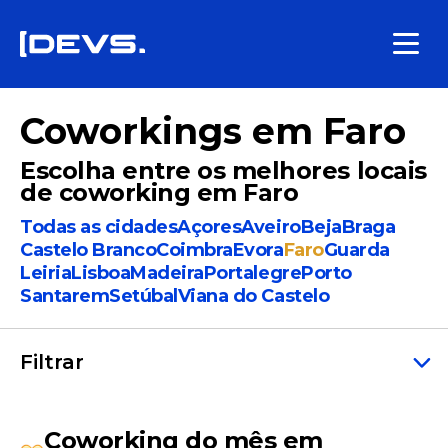
Coworkings em Faro
Escolha entre os melhores locais
de coworking em Faro
Todas as cidades
Açores
Aveiro
Beja
Braga
Castelo Branco
Coimbra
Evora
Faro
Guarda
Leiria
Lisboa
Madeira
Portalegre
Porto
Santarem
Setúbal
Viana do Castelo
Filtrar
Coworking do mês em