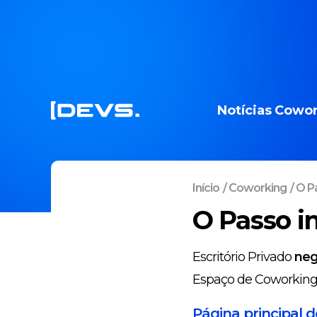
Notícias
Cowor
Início
/
Coworking
/
O Pa
O Passo i
Escritório Privado
neg
Espaço de Coworkin
Página principal 