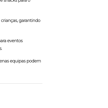
e snacks para o
crianças, garantindo
para eventos
.
quenas equipas podem