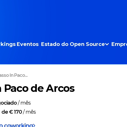
kings
Eventos
Estado do Open Source
Empr
sso In Paco...
n Paco de Arcos
ociado
/
mês
g
de € 170
/
mês
do coworking