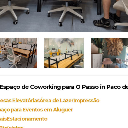
spaço de Coworking para O Passo in Paco de
esas Elevatórias
Área de Lazer
Impressão
paço para Eventos em Aluguer
ais
Estacionamento
icicletas