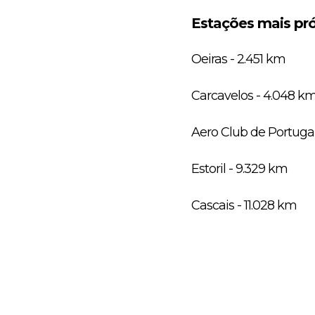
Estações mais pró
Oeiras - 2.451 km
Carcavelos - 4.048 k
Aero Club de Portugal
Estoril - 9.329 km
Cascais - 11.028 km