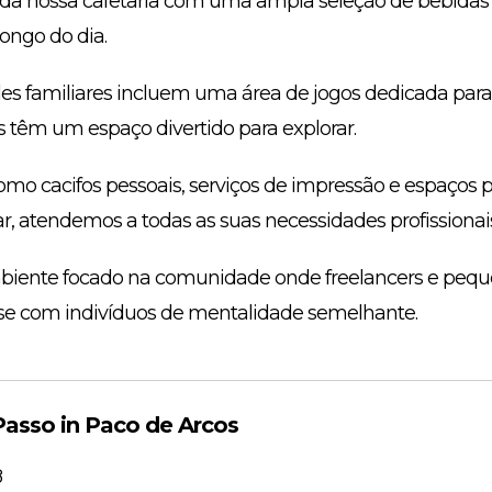
s da nossa cafetaria com uma ampla seleção de bebidas 
ongo do dia.
s familiares incluem uma área de jogos dedicada para 
 têm um espaço divertido para explorar.
omo cacifos pessoais, serviços de impressão e espaços 
ar, atendemos a todas as suas necessidades profissionais
mbiente focado na comunidade onde freelancers e pe
-se com indivíduos de mentalidade semelhante.
asso in Paco de Arcos
8