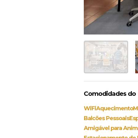
Comodidades do E
WiFi
Aquecimento
M
Balcões Pessoais
Es
Amigável para Anim
Estacionamento de B