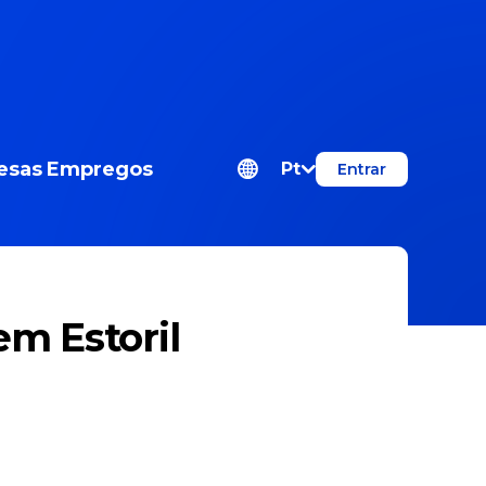
esas
Empregos
Pt
Entrar
em Estoril