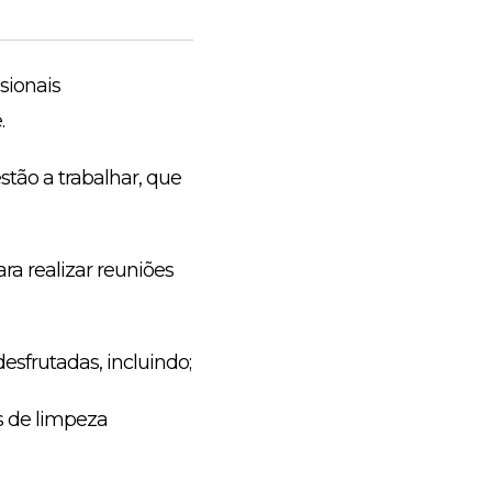
sionais
.
tão a trabalhar, que
a realizar reuniões
esfrutadas, incluindo;
os de limpeza