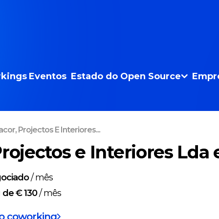
kings
Eventos
Estado do Open Source
Empr
cor, Projectos E Interiores...
rojectos e Interiores Lda 
ociado
/
mês
g
de € 130
/
mês
do coworking