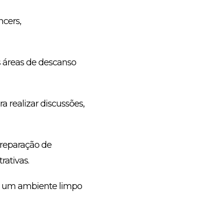
ncers,
s áreas de descanso
a realizar discussões,
preparação de
rativas.
do um ambiente limpo