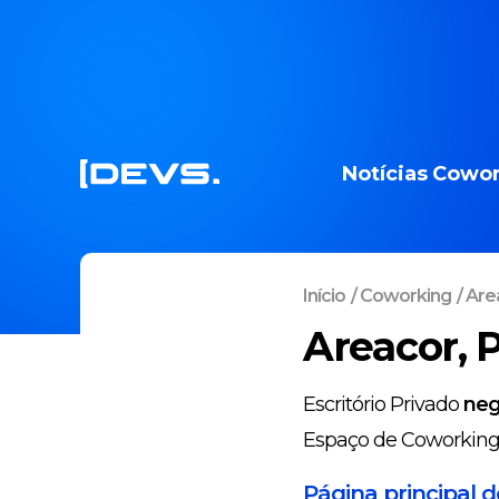
Notícias
Cowor
Início
/
Coworking
/
Area
Areacor, P
Escritório Privado
neg
Espaço de Coworkin
Página principal 