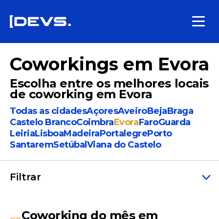
Coworkings em Evora
Escolha entre os melhores locais
de coworking em Evora
Todas as cidades
Açores
Aveiro
Beja
Braga
Castelo Branco
Coimbra
Evora
Faro
Guarda
Leiria
Lisboa
Madeira
Portalegre
Porto
Santarem
Setúbal
Viana do Castelo
Filtrar
Coworking do mês em