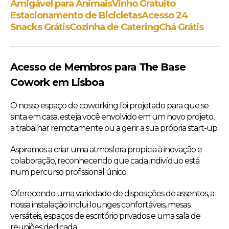
Amigável para Animais
Vinho Gratuito
Estacionamento de Bicicletas
Acesso 24
Snacks Grátis
Cozinha de Catering
Chá Grátis
Acesso de Membros para The Base
Cowork em Lisboa
O nosso espaço de coworking foi projetado para que se
sinta em casa, esteja você envolvido em um novo projeto,
a trabalhar remotamente ou a gerir a sua própria start-up.
Aspiramos a criar uma atmosfera propícia à inovação e
colaboração, reconhecendo que cada indivíduo está
num percurso profissional único.
Oferecendo uma variedade de disposições de assentos, a
nossa instalação inclui lounges confortáveis, mesas
versáteis, espaços de escritório privados e uma sala de
reuniões dedicada.