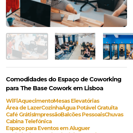
Comodidades do Espaço de Coworking
para The Base Cowork em Lisboa
WiFi
Aquecimento
Mesas Elevatórias
Área de Lazer
Cozinha
Água Potável Gratuita
Café Grátis
Impressão
Balcões Pessoais
Chuvas
Cabina Telefónica
Espaço para Eventos em Aluguer