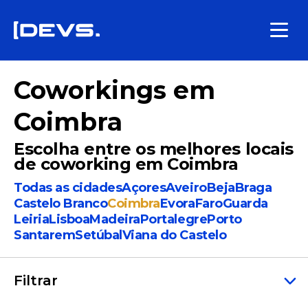
Coworkings em
Coimbra
Escolha entre os melhores locais
de coworking em Coimbra
Todas as cidades
Açores
Aveiro
Beja
Braga
Castelo Branco
Coimbra
Evora
Faro
Guarda
Leiria
Lisboa
Madeira
Portalegre
Porto
Santarem
Setúbal
Viana do Castelo
Filtrar