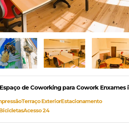
Espaço de Coworking para Cowork Enxames 
mpressão
Terraço Exterior
Estacionamento
icicletas
Acesso 24