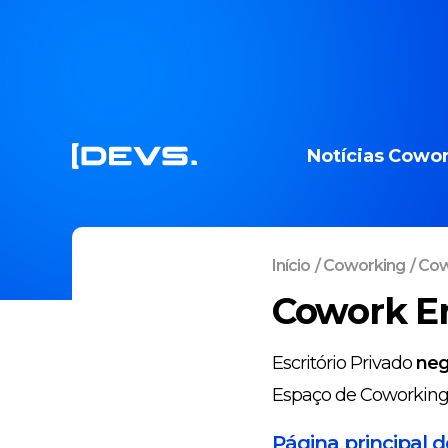
Notícias
Cowor
Início
/
Coworking
/
Cow
Cowork E
Escritório Privado
neg
Espaço de Coworkin
Página principal 