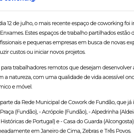
a 12 de julho, o mais recente espaço de coworking foi 
 Enxames. Estes espaços de trabalho partilhados estão d
issionais e pequenas empresas em busca de novas expe
zir custos ou iniciar novos projetos.
al para trabalhadores remotos que desejam desenvolver 
 a natureza, com uma qualidade de vida acessível onde
mico e móvel.
arte da Rede Municipal de Cowork de Fundão, que já in
 A Praça (Fundão), - Acrópole (Fundão), - Alpedrinha (Alde
 Históricas de Portugal) e - Casa do Guarda (Alcongosta
omeadamente em Janeiro de Cima, Zebras e Três Povos.