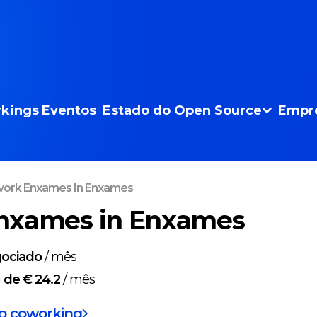
kings
Eventos
Estado do Open Source
Empr
ork Enxames In Enxames
nxames in Enxames
ociado
/
mês
g
de € 24.2
/
mês
do coworking