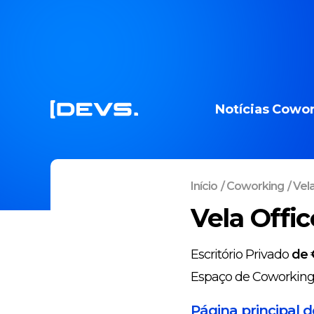
Notícias
Cowor
Início
/
Coworking
/
Vel
Vela Offi
Escritório Privado
de 
Espaço de Coworkin
Página principal 