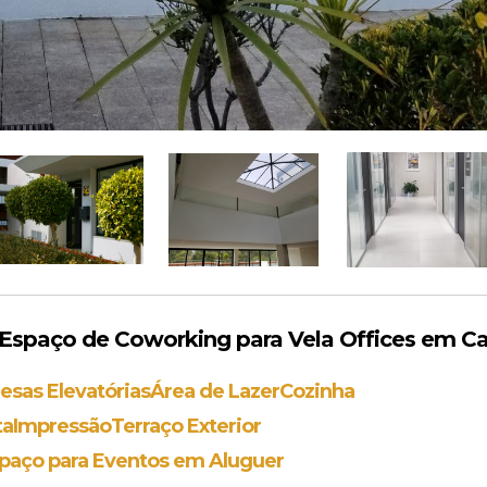
spaço de Coworking para Vela Offices em Ca
esas Elevatórias
Área de Lazer
Cozinha
ta
Impressão
Terraço Exterior
paço para Eventos em Aluguer