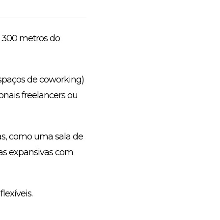
s 300 metros do
spaços de coworking)
onais freelancers ou
das, como uma sala de
das expansivas com
lexíveis.