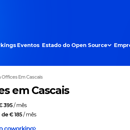
kings
Eventos
Estado do Open Source
Empr
a Offices Em Cascais
ces em Cascais
€ 395
/
mês
g
de € 185
/
mês
do coworking