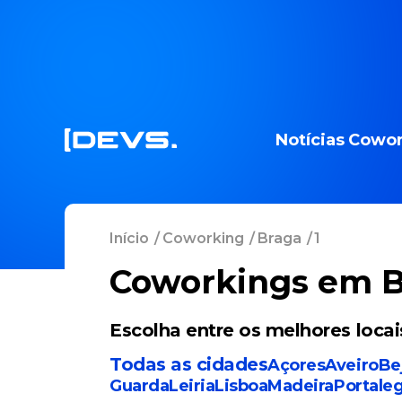
Notícias
Cowor
Início
/
Coworking
/
Braga
/
1
Coworkings em 
Escolha entre os melhores loca
Todas as cidades
Açores
Aveiro
Be
Guarda
Leiria
Lisboa
Madeira
Portale