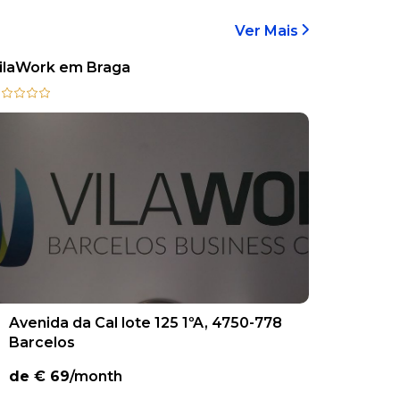
Ver Mais
ilaWork em Braga
Avenida da Cal lote 125 1ºA, 4750-778
Barcelos
de €
69
/month