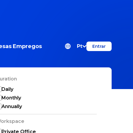
esas
Empregos
Pt
Entrar
uration
Daily
Monthly
Annually
orkspace
Private Office