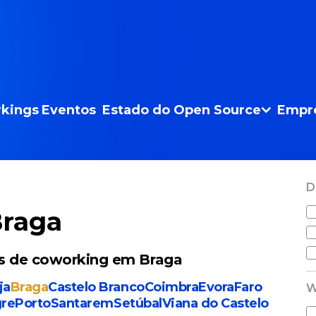
kings
Eventos
Estado do Open Source
Empr
D
Braga
is de coworking em Braga
ja
Braga
Castelo Branco
Coimbra
Evora
Faro
W
gre
Porto
Santarem
Setúbal
Viana do Castelo