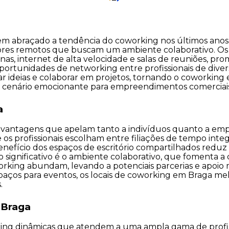
tem abraçado a tendência do coworking nos últimos anos.
dores remotos que buscam um ambiente colaborativo. O
 internet de alta velocidade e salas de reuniões, prom
oportunidades de networking entre profissionais de divers
r ideias e colaborar em projetos, tornando o coworkin
 um cenário emocionante para empreendimentos comerciais
a
antagens que apelam tanto a indivíduos quanto a empr
 os profissionais escolham entre filiações de tempo inte
benefício dos espaços de escritório compartilhados red
 significativo é o ambiente colaborativo, que fomenta a c
rking abundam, levando a potenciais parcerias e apoio
ços para eventos, os locais de coworking em Braga melh
.
 Braga
ing dinâmicas que atendem a uma ampla gama de profissi