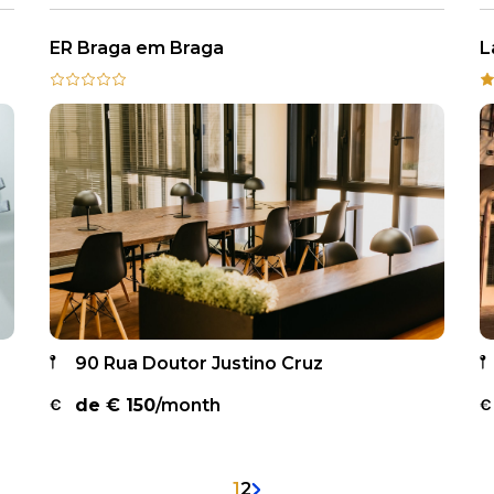
ER Braga em Braga
L
90 Rua Doutor Justino Cruz
de €
150
/month
1
2