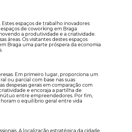
 Estes espaços de trabalho inovadores
s espaços de coworking em Braga
ovendo a produtividade e a criatividade.
as áreas. Os visitantes destes espaços
g em Braga uma parte próspera da economia
.
esas. Em primeiro lugar, proporciona um
gral ou parcial com base nas suas
uz as despesas gerais em comparação com
riatividade e encoraja a partilha de
 mútuo entre empreendedores. Por fim,
oram o equilíbrio geral entre vida
onais. A localização estratégica da cidade