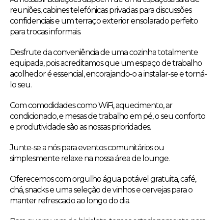
reuniões, cabines telefónicas privadas para discussões
confidenciais e um terraço exterior ensolarado perfeito
para trocas informais.
Desfrute da conveniência de uma cozinha totalmente
equipada, pois acreditamos que um espaço de trabalho
acolhedor é essencial, encorajando-o a instalar-se e torná-
lo seu.
Com comodidades como WiFi, aquecimento, ar
condicionado, e mesas de trabalho em pé, o seu conforto
e produtividade são as nossas prioridades.
Junte-se a nós para eventos comunitários ou
simplesmente relaxe na nossa área de lounge.
Oferecemos com orgulho água potável gratuita, café,
chá, snacks e uma seleção de vinhos e cervejas para o
manter refrescado ao longo do dia.