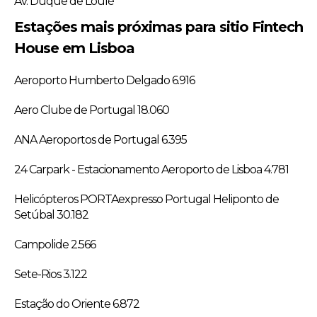
Av. Duque de Loulé
Estações mais próximas para sitio Fintech
House em Lisboa
Aeroporto Humberto Delgado 6.916
Aero Clube de Portugal 18.060
ANA Aeroportos de Portugal 6.395
24 Carpark - Estacionamento Aeroporto de Lisboa 4.781
Helicópteros PORTAexpresso Portugal Heliponto de
Setúbal 30.182
Campolide 2.566
Sete-Rios 3.122
Estação do Oriente 6.872