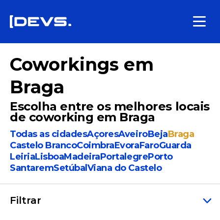
Coworkings em
Braga
Escolha entre os melhores locais
de coworking em Braga
Todas as cidades
Açores
Aveiro
Beja
Braga
Castelo Branco
Coimbra
Evora
Faro
Guarda
Leiria
Lisboa
Madeira
Portalegre
Porto
Santarem
Setúbal
Viana do Castelo
Filtrar