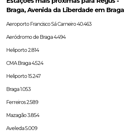
Estações mais próximas para Regus -
Braga, Avenida da Liberdade em Braga
Aeroporto Francisco Sá Carneiro 40.463
Aeródromo de Braga 4.494
Heliporto 2.814
CMA Braga 4.524
Heliporto 15.247
Braga 1.053
Ferreiros 2.589
Mazagão 3.854
Aveleda 5.009