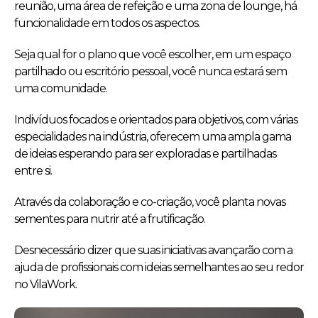
reunião, uma área de refeição e uma zona de lounge, há
funcionalidade em todos os aspectos.
Seja qual for o plano que você escolher, em um espaço
partilhado ou escritório pessoal, você nunca estará sem
uma comunidade.
Indivíduos focados e orientados para objetivos, com várias
especialidades na indústria, oferecem uma ampla gama
de ideias esperando para ser exploradas e partilhadas
entre si.
Através da colaboração e co-criação, você planta novas
sementes para nutrir até a frutificação.
Desnecessário dizer que suas iniciativas avançarão com a
ajuda de profissionais com ideias semelhantes ao seu redor
no VilaWork.