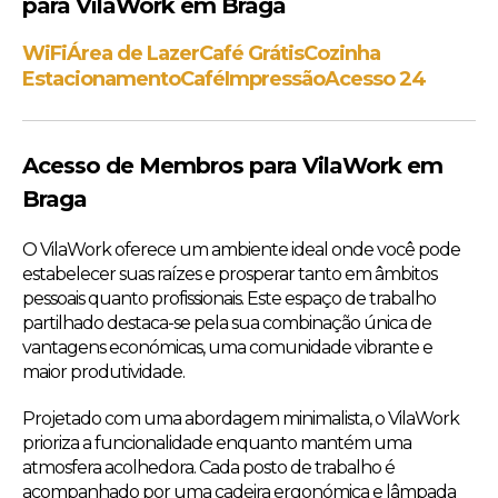
para VilaWork em Braga
WiFi
Área de Lazer
Café Grátis
Cozinha
Estacionamento
Café
Impressão
Acesso 24
Acesso de Membros para VilaWork em
Braga
O VilaWork oferece um ambiente ideal onde você pode
estabelecer suas raízes e prosperar tanto em âmbitos
pessoais quanto profissionais. Este espaço de trabalho
partilhado destaca-se pela sua combinação única de
vantagens económicas, uma comunidade vibrante e
maior produtividade.
Projetado com uma abordagem minimalista, o VilaWork
prioriza a funcionalidade enquanto mantém uma
atmosfera acolhedora. Cada posto de trabalho é
acompanhado por uma cadeira ergonómica e lâmpada