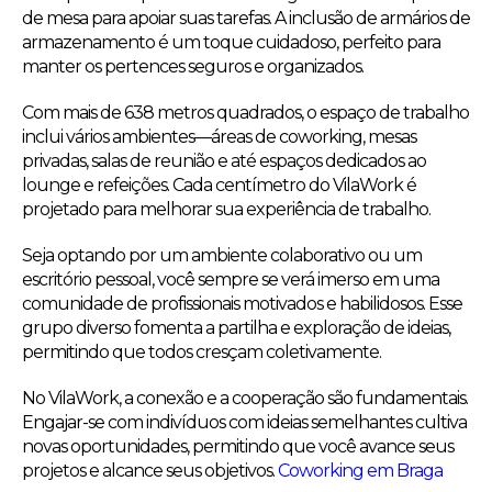
de mesa para apoiar suas tarefas. A inclusão de armários de
armazenamento é um toque cuidadoso, perfeito para
manter os pertences seguros e organizados.
Com mais de 638 metros quadrados, o espaço de trabalho
inclui vários ambientes—áreas de coworking, mesas
privadas, salas de reunião e até espaços dedicados ao
lounge e refeições. Cada centímetro do VilaWork é
projetado para melhorar sua experiência de trabalho.
Seja optando por um ambiente colaborativo ou um
escritório pessoal, você sempre se verá imerso em uma
comunidade de profissionais motivados e habilidosos. Esse
grupo diverso fomenta a partilha e exploração de ideias,
permitindo que todos cresçam coletivamente.
No VilaWork, a conexão e a cooperação são fundamentais.
Engajar-se com indivíduos com ideias semelhantes cultiva
novas oportunidades, permitindo que você avance seus
projetos e alcance seus objetivos.
Coworking em Braga