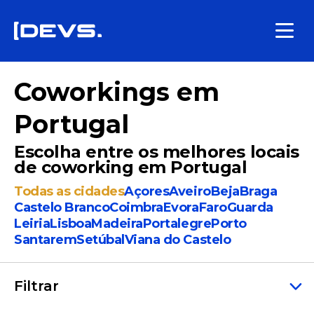
Coworkings em
Portugal
Escolha entre os melhores locais
de coworking em Portugal
Todas as cidades
Açores
Aveiro
Beja
Braga
Castelo Branco
Coimbra
Evora
Faro
Guarda
Leiria
Lisboa
Madeira
Portalegre
Porto
Santarem
Setúbal
Viana do Castelo
Filtrar