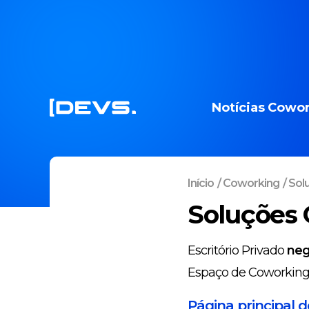
Notícias
Cowor
Início
/
Coworking
/
Sol
Soluções 
Escritório Privado
neg
Espaço de Coworkin
Página principal 