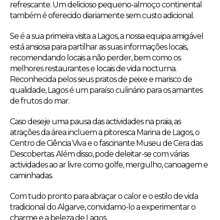
refrescante. Um delicioso pequeno-almoço continental
também é oferecido diariamente sem custo adicional.
Se é a sua primeira visita a Lagos, a nossa equipa amigável
está ansiosa para partilhar as suas informações locais,
recomendando locais a não perder, bem como os
melhores restaurantes e locais de vida nocturna.
Reconhecida pelos seus pratos de peixe e marisco de
qualidade, Lagos é um paraíso culinário para os amantes
de frutos do mar.
Caso deseje uma pausa das actividades na praia, as
atrações da área incluem a pitoresca Marina de Lagos, o
Centro de Ciência Viva e o fascinante Museu de Cera das
Descobertas. Além disso, pode deleitar-se com várias
actividades ao ar livre como golfe, mergulho, canoagem e
caminhadas.
Com tudo pronto para abraçar o calor e o estilo de vida
tradicional do Algarve, convidamo-lo a experimentar o
charme e a beleza de Lagos.