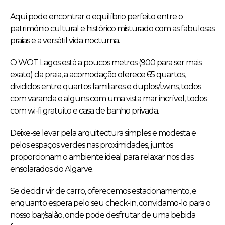
Aqui pode encontrar o equilíbrio perfeito entre o
património cultural e histórico misturado com as fabulosas
praias e a versátil vida nocturna.
O WOT Lagos está a poucos metros (900 para ser mais
exato) da praia, a acomodação oferece 65 quartos,
divididos entre quartos familiares e duplos/twins, todos
com varanda e alguns com uma vista mar incrível, todos
com wi-fi gratuito e casa de banho privada.
Deixe-se levar pela arquitectura simples e modesta e
pelos espaços verdes nas proximidades, juntos
proporcionam o ambiente ideal para relaxar nos dias
ensolarados do Algarve.
Se decidir vir de carro, oferecemos estacionamento, e
enquanto espera pelo seu check-in, convidamo-lo para o
nosso bar/salão, onde pode desfrutar de uma bebida