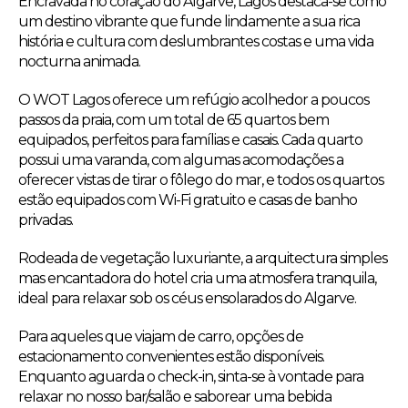
Encravada no coração do Algarve, Lagos destaca-se como
um destino vibrante que funde lindamente a sua rica
história e cultura com deslumbrantes costas e uma vida
nocturna animada.
O WOT Lagos oferece um refúgio acolhedor a poucos
passos da praia, com um total de 65 quartos bem
equipados, perfeitos para famílias e casais. Cada quarto
possui uma varanda, com algumas acomodações a
oferecer vistas de tirar o fôlego do mar, e todos os quartos
estão equipados com Wi-Fi gratuito e casas de banho
privadas.
Rodeada de vegetação luxuriante, a arquitectura simples
mas encantadora do hotel cria uma atmosfera tranquila,
ideal para relaxar sob os céus ensolarados do Algarve.
Para aqueles que viajam de carro, opções de
estacionamento convenientes estão disponíveis.
Enquanto aguarda o check-in, sinta-se à vontade para
relaxar no nosso bar/salão e saborear uma bebida