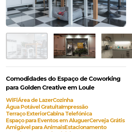
Comodidades do Espaço de Coworking
para Golden Creative em Loule
WiFi
Área de Lazer
Cozinha
Água Potável Gratuita
Impressão
Terraço Exterior
Cabina Telefónica
Espaço para Eventos em Aluguer
Cerveja Grátis
Amigável para Animais
Estacionamento