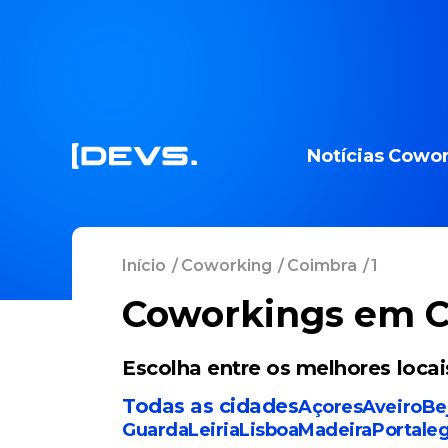
Notícias
Cowor
Início
/
Coworking
/
Coimbra
/
1
Coworkings em 
Escolha entre os melhores loc
Todas as cidades
Açores
Aveiro
Be
Guarda
Leiria
Lisboa
Madeira
Portale