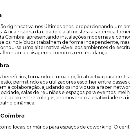
a
significativa nos últimos anos, proporcionando um amb
. A rica história da cidade e a atmosfera académica fome
da Coimbra, apresentando instalações modernas e comodi
que os indivíduos trabalhem de forma independente, m
rnou-se uma alternativa viável aos ambientes de escritó
rabalho numa paisagem económica em mudança.
bra
nefícios, tornando-o uma opção atractiva para profissio
esão, permitindo aos utilizadores escolher entre passes d
 a colaboração, ajudando os indivíduos a fazer networkin
locidade, salas de reuniões e espaços para eventos, melh
o apoio entre colegas, promovendo a criatividade e a i
alho dinâmica.
 Coimbra
mo locais primários para espaços de coworking. O centro