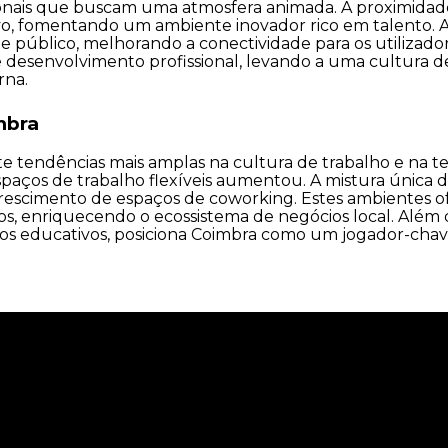
sionais que buscam uma atmosfera animada. A proximidade
 fomentando um ambiente inovador rico em talento. Alé
te público, melhorando a conectividade para os utilizad
e desenvolvimento profissional, levando a uma cultura 
rna.
mbra
e tendências mais amplas na cultura de trabalho e na t
paços de trabalho flexíveis aumentou. A mistura única d
o crescimento de espaços de coworking. Estes ambientes o
 enriquecendo o ecossistema de negócios local. Além di
sos educativos, posiciona Coimbra como um jogador-ch