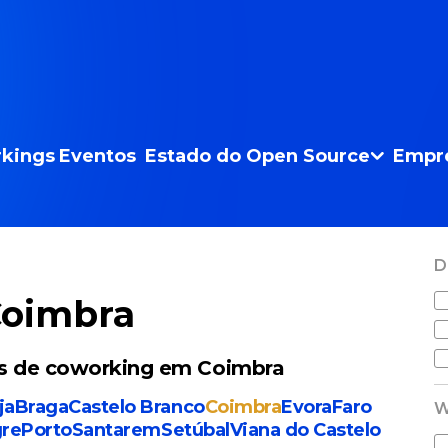
kings
Eventos
Estado do Open Source
Empr
D
Coimbra
ais de coworking em Coimbra
ja
Braga
Castelo Branco
Coimbra
Evora
Faro
W
gre
Porto
Santarem
Setúbal
Viana do Castelo