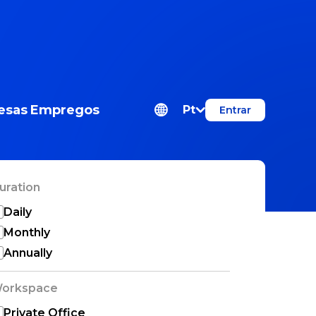
esas
Empregos
Pt
Entrar
uration
Daily
Monthly
Annually
orkspace
Private Office