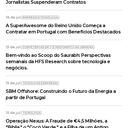
Jornalistas Suspenderam Contratos
16 de jul.
EMPRESAS
TECNOLOGIA
A SuperAwesome do Reino Unido Começa a
Contratar em Portugal com Benefícios Destacados
15 de jul.
COMPETÊNCIAS EM TI
CRESCIMENTO NA CARREIRA
Bem-vindo ao Scoop do Saurabh: Perspectivas
semanais da HFS Research sobre tecnologia e
negócios.
15 de jul.
TECNOLOGIA
EMPRESAS
SBM Offshore: Construindo o Futuro da Energia a
partir de Portugal
15 de jul.
TECNOLOGIA
Operação Nexus: A Fraude de €4,5 Milhões, a
"Bíblia," o "Cocó Verde," e a Filha de um Antigo