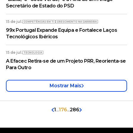
Secretário de Estado do PSD
15 de jul.
COMPETÊNCIAS EM TI
CRESCIMENTO NA CARREIRA
99x Portugal Expande Equipa e Fortalece Laços
Tecnológicos Ibéricos
15 de jul.
TECNOLOGIA
A Efacec Retira-se de um Projeto PRR, Reorienta-se
Para Outro
Mostrar Mais
1
...
176
...
286