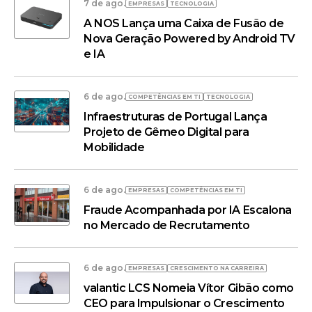
7 de ago.
EMPRESAS
TECNOLOGIA
A NOS Lança uma Caixa de Fusão de
Nova Geração Powered by Android TV
e IA
6 de ago.
COMPETÊNCIAS EM TI
TECNOLOGIA
Infraestruturas de Portugal Lança
Projeto de Gêmeo Digital para
Mobilidade
6 de ago.
EMPRESAS
COMPETÊNCIAS EM TI
Fraude Acompanhada por IA Escalona
no Mercado de Recrutamento
6 de ago.
EMPRESAS
CRESCIMENTO NA CARREIRA
valantic LCS Nomeia Vítor Gibão como
CEO para Impulsionar o Crescimento