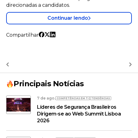
Neuraspace está a negociar com a Força Aérea
Portuguesa para instalar um sistema de radar
numa base aérea militar.
Continuar lendo
Compartilhar
Principais Notícias
7 de ago.
COMPETÊNCIAS EM TI
TENDÊNCIAS
Líderes de Segurança Brasileiros
Dirigem-se ao Web Summit Lisboa
2026