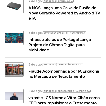
7 de ago.
EMPRESAS
TECNOLOGIA
A NOS Lança uma Caixa de Fusão de
Nova Geração Powered by Android TV
e IA
6 de ago.
COMPETÊNCIAS EM TI
TECNOLOGIA
Infraestruturas de Portugal Lança
Projeto de Gêmeo Digital para
Mobilidade
6 de ago.
EMPRESAS
COMPETÊNCIAS EM TI
Fraude Acompanhada por IA Escalona
no Mercado de Recrutamento
6 de ago.
EMPRESAS
CRESCIMENTO NA CARREIRA
valantic LCS Nomeia Vítor Gibão como
CEO para Impulsionar o Crescimento