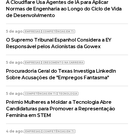
A Cloudflare Usa Agentes de IA para Aplicar
Normas de Engenharia ao Longo do Ciclo de Vida
de Desenvolvimento
5 de ago.
EMPRESAS
COMPETÊNCIAS EM TI
O Supremo Tribunal Espanhol Considera a EY
Responsável pelos Acionistas da Gowex
5 de ago.
EMPRESAS
CRESCIMENTO NA CARREIRA
Procuradoria Geral do Texas Investiga LinkedIn
Sobre Acusações de "Empregos Fantasma"
5 de ago.
COMPETÊNCIAS EM TI
TECNOLOGIA
Prémio Mulheres a Moldar a Tecnologia Abre
Candidaturas para Promover a Representação
Feminina em STEM
4 de ago.
EMPRESAS
COMPETÊNCIAS EM TI