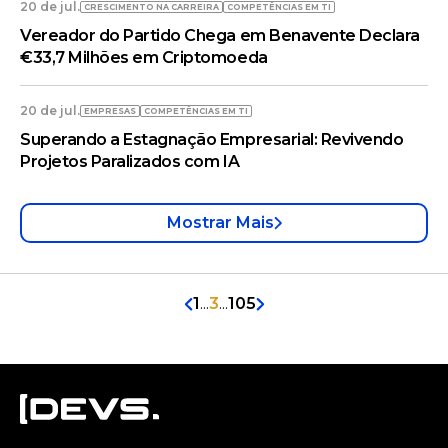
20 de jul.
CRESCIMENTO NA CARREIRA
COMPETÊNCIAS EM TI
Vereador do Partido Chega em Benavente Declara
€33,7 Milhões em Criptomoeda
20 de jul.
EMPRESAS
COMPETÊNCIAS EM TI
Superando a Estagnação Empresarial: Revivendo
Projetos Paralizados com IA
Mostrar Mais
1
...
3
...
105