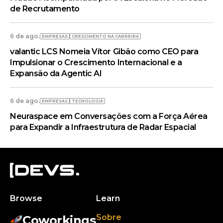
de Recrutamento
6 de ago.
EMPRESAS
CRESCIMENTO NA CARREIRA
valantic LCS Nomeia Vítor Gibão como CEO para
Impulsionar o Crescimento Internacional e a
Expansão da Agentic AI
6 de ago.
EMPRESAS
TECNOLOGIA
Neuraspace em Conversações com a Força Aérea
para Expandir a Infraestrutura de Radar Espacial
Browse
Learn
Sobre
Coworkings