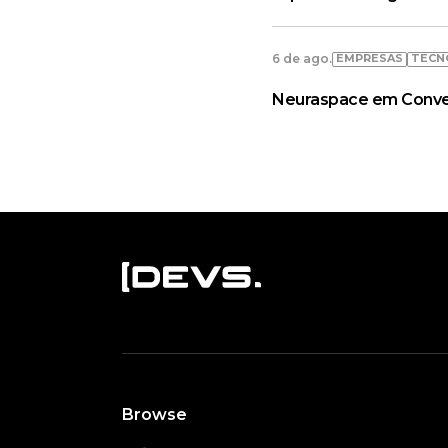
EMPRESAS
TECN
6 de ago.
Neuraspace em Convers
Browse