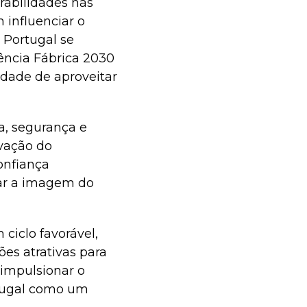
rabilidades nas
influenciar o
 Portugal se
ência Fábrica 2030
idade de aproveitar
a, segurança e
ovação do
onfiança
car a imagem do
iclo favorável,
es atrativas para
 impulsionar o
rtugal como um