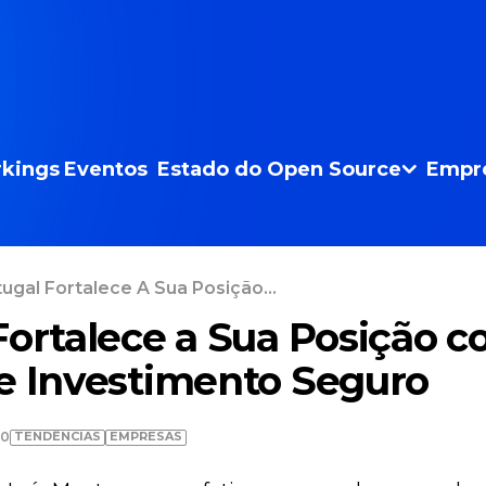
kings
Eventos
Estado do Open Source
Empr
ugal Fortalece A Sua Posição...
Fortalece a Sua Posição 
e Investimento Seguro
TENDÊNCIAS
EMPRESAS
30