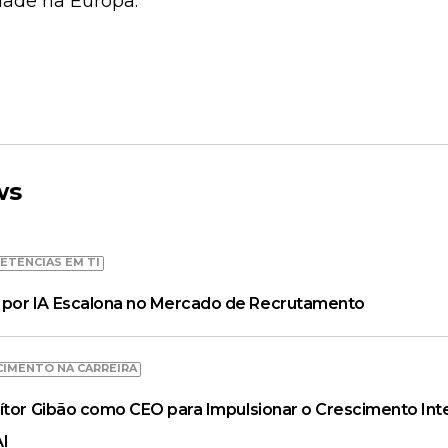
dade na Europa.
ws
ETÊNCIAS EM TI
por IA Escalona no Mercado de Recrutamento
CIMENTO NA CARREIRA
ítor Gibão como CEO para Impulsionar o Crescimento Inte
AI