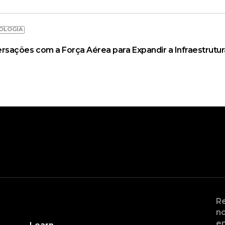
OLOGIA
ações com a Força Aérea para Expandir a Infraestrutur
Re
no
en