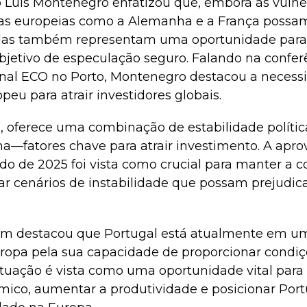
o Luís Montenegro enfatizou que, embora as vulne
as europeias como a Alemanha e a França possam 
elas também representam uma oportunidade para
jetivo de especulação seguro. Falando na confer
rnal ECO no Porto, Montenegro destacou a necess
peu para atrair investidores globais.
u, oferece uma combinação de estabilidade polític
na—fatores chave para atrair investimento. A apr
o de 2025 foi vista como crucial para manter a c
itar cenários de instabilidade que possam prejudi
 destacou que Portugal está atualmente em um c
ropa pela sua capacidade de proporcionar condiçõ
situação é vista como uma oportunidade vital para
mico, aumentar a produtividade e posicionar Po