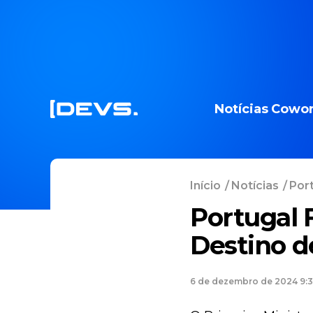
Notícias
Cowor
Início
/
Notícias
/
Port
Portugal 
Destino d
6 de dezembro de 2024 9: