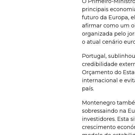
O Primeiro-Ministr
principais economi
futuro da Europa, 
afirmar como um ob
organizada pelo jo
o atual cenário euro
Portugal, sublinho
credibilidade exter
Orçamento do Estad
internacional e ev
país.
Montenegro também
sobressaindo na Eu
investidores. Esta 
crescimento econó