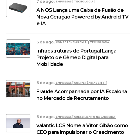
7 de ago.
EMPRESAS
TECNOLOGIA
A NOS Lança uma Caixa de Fusão de
Nova Geração Powered by Android TV
e IA
6 de ago.
COMPETÊNCIAS EM TI
TECNOLOGIA
Infraestruturas de Portugal Lança
Projeto de Gêmeo Digital para
Mobilidade
6 de ago.
EMPRESAS
COMPETÊNCIAS EM TI
Fraude Acompanhada por IA Escalona
no Mercado de Recrutamento
6 de ago.
EMPRESAS
CRESCIMENTO NA CARREIRA
valantic LCS Nomeia Vítor Gibão como
CEO para Impulsionar o Crescimento