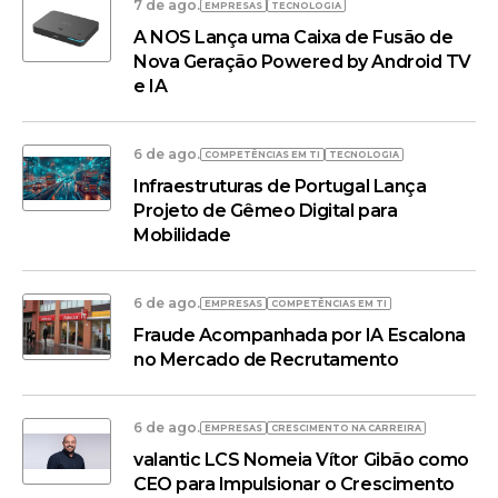
7 de ago.
EMPRESAS
TECNOLOGIA
A NOS Lança uma Caixa de Fusão de
Nova Geração Powered by Android TV
e IA
6 de ago.
COMPETÊNCIAS EM TI
TECNOLOGIA
Infraestruturas de Portugal Lança
Projeto de Gêmeo Digital para
Mobilidade
6 de ago.
EMPRESAS
COMPETÊNCIAS EM TI
Fraude Acompanhada por IA Escalona
no Mercado de Recrutamento
6 de ago.
EMPRESAS
CRESCIMENTO NA CARREIRA
valantic LCS Nomeia Vítor Gibão como
CEO para Impulsionar o Crescimento