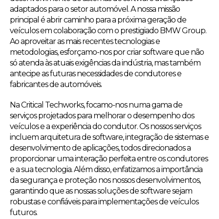
adaptados para o setor automóvel. A nossa missão
principal é abrir caminho para a próxima geração de
veículos em colaboração com o prestigiado BMW Group.
Ao aproveitar as mais recentes tecnologias e
metodologias, esforçamo-nos por criar software que não
só atenda às atuais exigências da indústria, mas também
antecipe as futuras necessidades de condutores e
fabricantes de automóveis.
Na Critical Techworks, focamo-nos numa gama de
serviços projetados para melhorar o desempenho dos
veículos e a experiência do condutor. Os nossos serviços
incluem arquitetura de software, integração de sistemas e
desenvolvimento de aplicações, todos direcionados a
proporcionar uma interação perfeita entre os condutores
e a sua tecnologia. Além disso, enfatizamos a importância
da segurança e proteção nos nossos desenvolvimentos,
garantindo que as nossas soluções de software sejam
robustas e confiáveis para implementações de veículos
futuros.