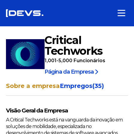
Critical
Techworks
1,001-5,000
Funcionários
Página da Empresa
Sobre a empresa
Empregos
(
35
)
Visão Geral da Empresa
A Critical Techworks está na vanguarda da inovação em
soluções de mobilidade, especializada no
desenvolvimento de sistemas de software avançados