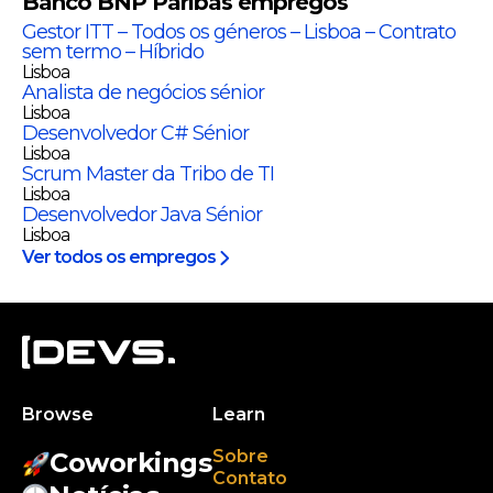
Banco BNP Paribas
empregos
Gestor ITT – Todos os géneros – Lisboa – Contrato
sem termo – Híbrido
Lisboa
Analista de negócios sénior
Lisboa
Desenvolvedor C# Sénior
Lisboa
Scrum Master da Tribo de TI
Lisboa
Desenvolvedor Java Sénior
Lisboa
Ver todos os empregos
Browse
Learn
Sobre
Coworkings
Contato