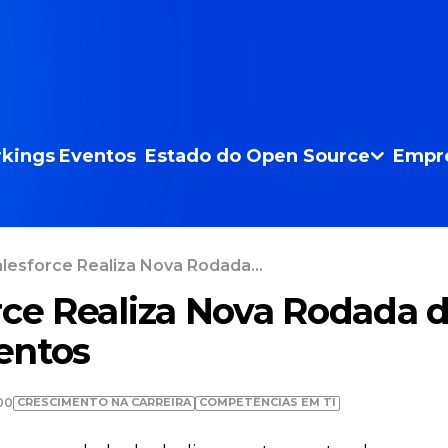
kings
Eventos
Estado do Open Source
Empr
lesforce Realiza Nova Rodada...
rce Realiza Nova Rodada 
entos
CRESCIMENTO NA CARREIRA
COMPETÊNCIAS EM TI
00