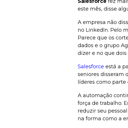
Salesforce
fez mai
este mês, disse al
A empresa não diss
no LinkedIn. Pelo 
Parece que os corte
dados e o grupo Ag
dizer e no que dois
Salesforce
está a p
seniores disseram 
líderes como parte
A automação contin
força de trabalho.
reduzir seu pessoa
na forma como a e