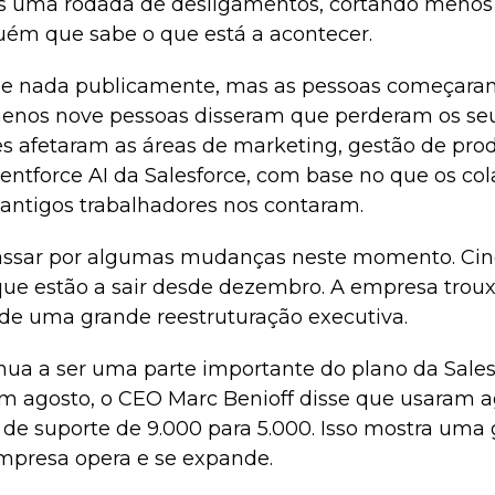
s uma rodada de desligamentos, cortando menos
guém que sabe o que está a acontecer.
e nada publicamente, mas as pessoas começaram 
menos nove pessoas disseram que perderam os se
s afetaram as áreas de marketing, gestão de prod
entforce AI da Salesforce, com base no que os col
 antigos trabalhadores nos contaram.
assar por algumas mudanças neste momento. Cin
que estão a sair desde dezembro. A empresa trouxe
 de uma grande reestruturação executiva.
ua a ser uma parte importante do plano da Sales
 Em agosto, o CEO Marc Benioff disse que usaram a
l de suporte de 9.000 para 5.000. Isso mostra u
mpresa opera e se expande.