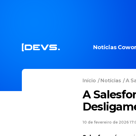
Notícias
Cowor
Início
/
Notícias
/
A Sa
A Salesfo
Desligam
10 de fevereiro de 2026 17: