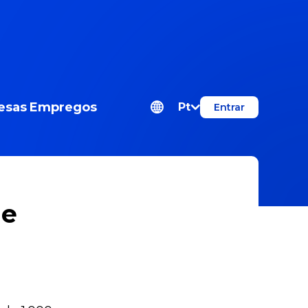
esas
Empregos
Pt
Entrar
de