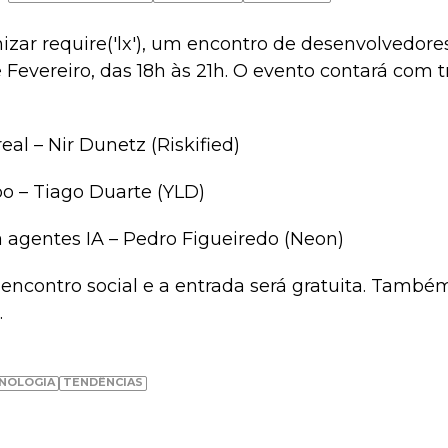
anizar require('lx'), um encontro de desenvolvedor
e Fevereiro, das 18h às 21h. O evento contará com t
al – Nir Dunetz (Riskified)
 – Tiago Duarte (YLD)
 agentes IA – Pedro Figueiredo (Neon)
encontro social e a entrada será gratuita. També
.
NOLOGIA
TENDÊNCIAS