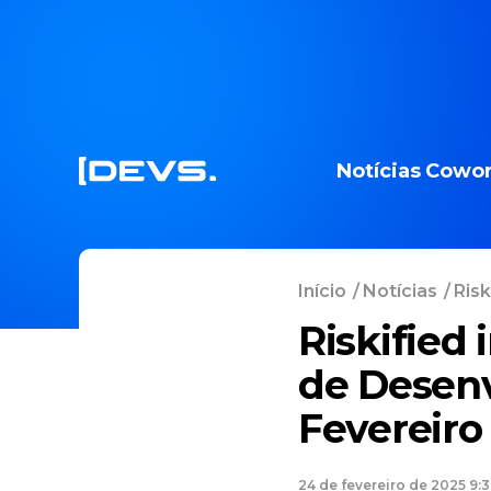
Notícias
Cowor
Início
/
Notícias
/
Risk
Riskified 
de Desenv
Fevereiro
24 de fevereiro de 2025 9: