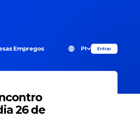
esas
Empregos
Pt
Entrar
 Encontro
ia 26 de