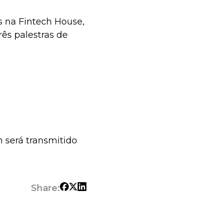
es na Fintech House,
rês palestras de
m será transmitido
Share: