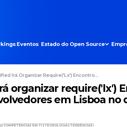
kings
Eventos
Estado do Open Source
Empr
ified Irá Organizar Require('lx') Encontro...
irá organizar require('lx')
olvedores em Lisboa no d
COMPETÊNCIAS EM TI
TECNOLOGIA
TENDÊNCIAS
30