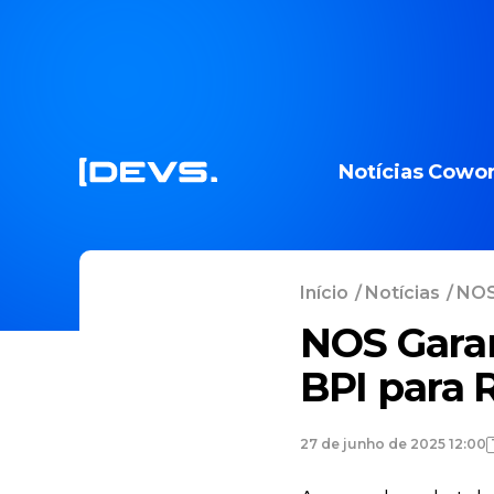
Notícias
Cowor
Início
/
Notícias
/
NOS
NOS Gara
BPI para 
27 de junho de 2025 12:00