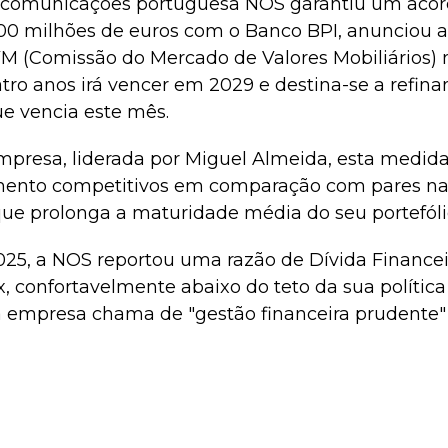
lecomunicações portuguesa NOS garantiu um acor
100 milhões de euros com o Banco BPI, anunciou
(Comissão do Mercado de Valores Mobiliários) na
ro anos irá vencer em 2029 e destina-se a refina
ue vencia este mês.
presa, liderada por Miguel Almeida, esta medida
mento competitivos em comparação com pares nac
 prolonga a maturidade média do seu portefólio
025, a NOS reportou uma razão de Dívida Financei
x, confortavelmente abaixo do teto da sua polític
 empresa chama de "gestão financeira prudente"