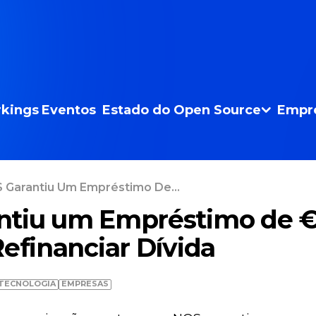
kings
Eventos
Estado do Open Source
Empr
 Garantiu Um Empréstimo De...
ntiu um Empréstimo de 
Refinanciar Dívida
TECNOLOGIA
EMPRESAS