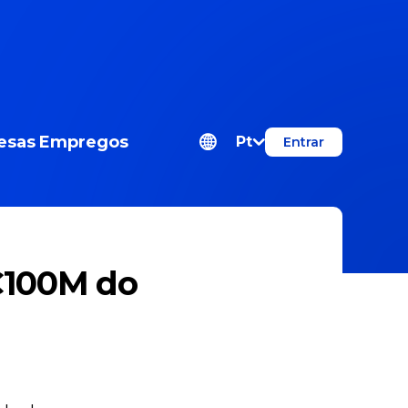
esas
Empregos
Pt
Entrar
€100M do