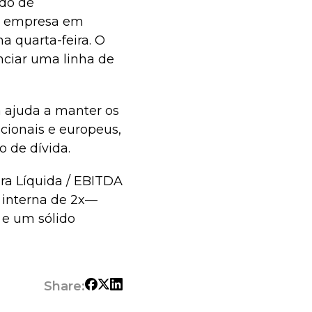
do de
 a empresa em
 quarta-feira. O
nciar uma linha de
 ajuda a manter os
ionais e europeus,
 de dívida.
ra Líquida / EBITDA
a interna de 2x—
 e um sólido
Share: