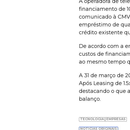
A operadora de te
financiamento de 
comunicado à CMVM 
empréstimo de quat
crédito existente q
De acordo com a em
custos de financia
ao mesmo tempo que
A 31 de março de 2
Após Leasing de 1.5
destacando o que a
balanço.
TECNOLOGIA
EMPRESAS
NOTÍCIAS ORIGINAIS