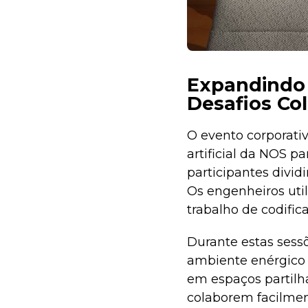
Expandindo 
Desafios Co
O evento corporati
artificial da NOS p
participantes divid
Os engenheiros util
trabalho de codifica
Durante estas sess
ambiente enérgic
em espaços partilh
colaborem facilmen