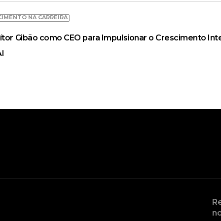
CIMENTO NA CARREIRA
ítor Gibão como CEO para Impulsionar o Crescimento Inte
AI
Re
no