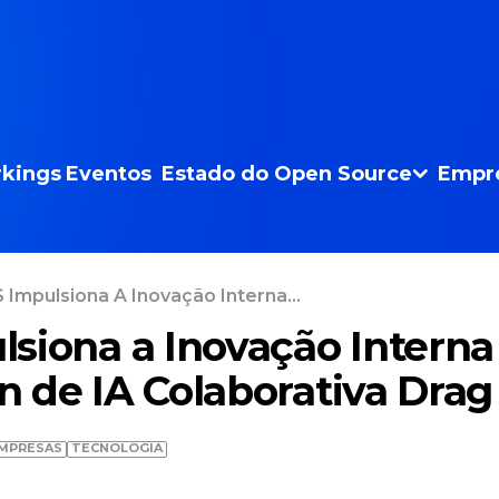
kings
Eventos
Estado do Open Source
Empr
Impulsiona A Inovação Interna...
siona a Inovação Intern
 de IA Colaborativa Drag
MPRESAS
TECNOLOGIA