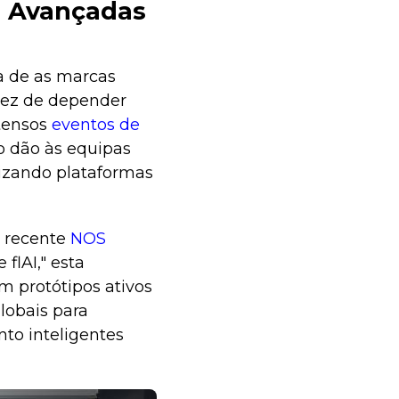
o Avançadas
a de as marcas
vez de depender
ntensos
eventos de
do dão às equipas
lizando plataformas
o recente
NOS
flAI," esta
 protótipos ativos
lobais para
nto inteligentes