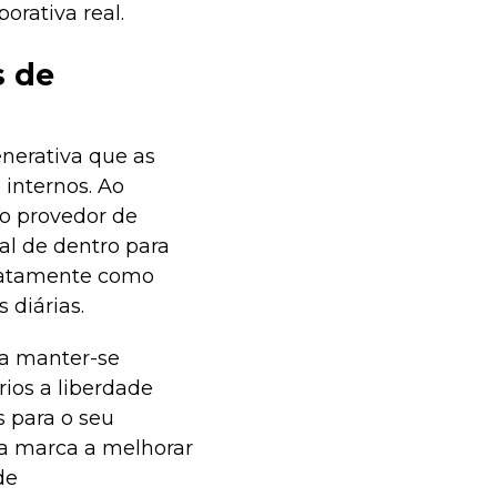
rativa real.
s de
enerativa que as
 internos. Ao
 o provedor de
al de dentro para
exatamente como
 diárias.
 a manter-se
ios a liberdade
s para o seu
 a marca a melhorar
de