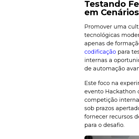
Testando F
em Cenários
Promover uma cult
tecnológicas moder
apenas de formação
codificação
para te
internas a oportuni
de automação avan
Este foco na experi
evento Hackathon d
competição interna
sob prazos apertad
fornecer recursos d
para o desafio.