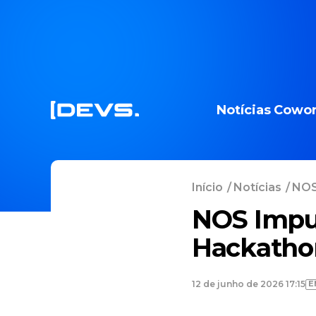
Notícias
Cowor
Início
/
Notícias
/
NOS 
NOS Impul
Hackathon
E
12 de junho de 2026 17:15