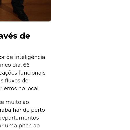
avés de
r de inteligência
nico dia, 66
cações funcionais.
s fluxos de
 erros no local.
se muito ao
Trabalhar de perto
 departamentos
ar uma pitch ao