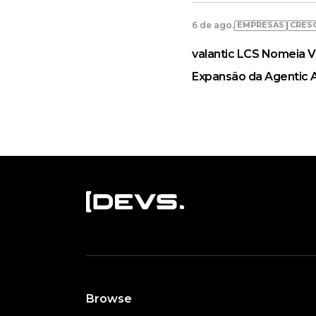
EMPRESAS
CRES
6 de ago.
valantic LCS Nomeia V
Expansão da Agentic 
Browse