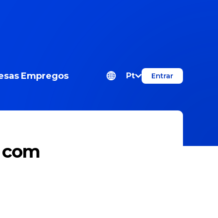
esas
Empregos
Pt
Entrar
a com