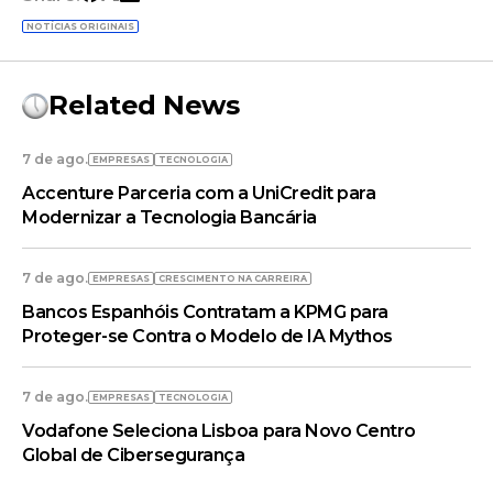
NOTÍCIAS ORIGINAIS
Related News
7 de ago.
EMPRESAS
TECNOLOGIA
Accenture Parceria com a UniCredit para
Modernizar a Tecnologia Bancária
7 de ago.
EMPRESAS
CRESCIMENTO NA CARREIRA
Bancos Espanhóis Contratam a KPMG para
Proteger-se Contra o Modelo de IA Mythos
7 de ago.
EMPRESAS
TECNOLOGIA
Vodafone Seleciona Lisboa para Novo Centro
Global de Cibersegurança