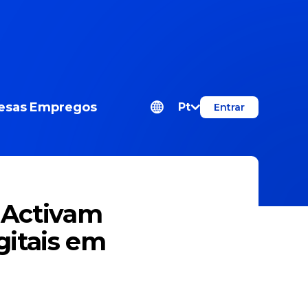
esas
Empregos
Pt
Entrar
s Activam
gitais em