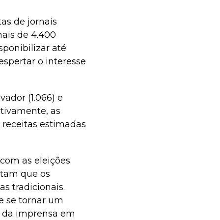
as de jornais
mais de 4.400
sponibilizar até
espertar o interesse
vador (1.066) e
etivamente, as
 receitas estimadas
 com as eleições
ntam que os
s tradicionais.
de se tornar um
or da imprensa em