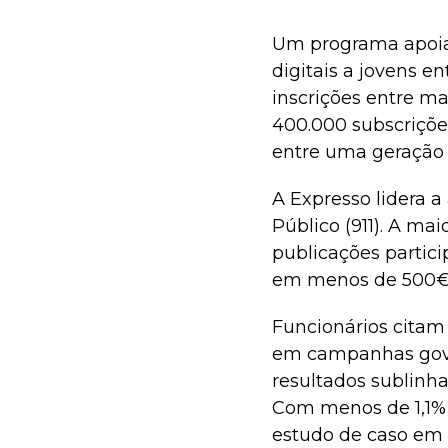
Um programa apoiad
digitais a jovens e
inscrições entre ma
400.000 subscrições
entre uma geração n
A Expresso lidera a
Público (911). A ma
publicações partic
em menos de 500€
Funcionários citam 
em campanhas gove
resultados sublinha
Com menos de 1,1% d
estudo de caso em f