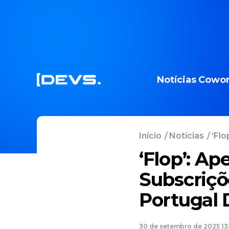
Notícias
Cowor
Início
/
Notícias
/
‘Flo
‘Flop’: A
Subscriçõ
Portugal 
30 de setembro de 2025 13: