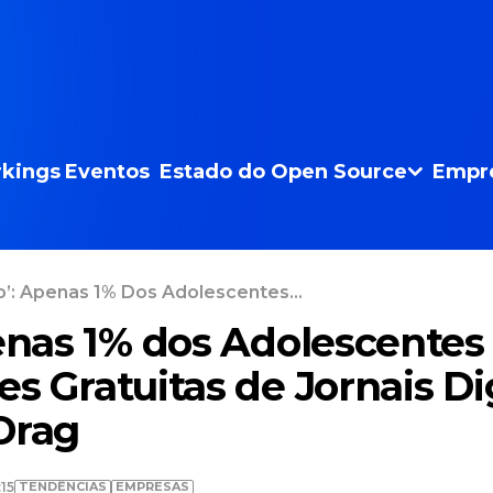
kings
Eventos
Estado do Open Source
Empr
p’: Apenas 1% Dos Adolescentes...
penas 1% dos Adolescente
es Gratuitas de Jornais Di
Drag
TENDÊNCIAS
EMPRESAS
15