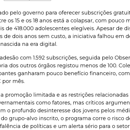
o pelo governo para oferecer subscrições gratuit
ntre os 15 e os 18 anos está a colapsar, com pouco 
is de 418.000 adolescentes elegíveis. Apesar de di
 de dois anos sem custo, a iniciativa falhou em d
ascida na era digital.
 adesão com 1.592 subscrições, seguida pelo Obser
ioria dos outros órgãos registou menos de 100. Col
ipantes ganharam pouco benefício financeiro, com
 por mês.
a promoção limitada e as restrições relacionadas
rnamentais como fatores, mas críticos argume
m o profundo desinteresse dos jovens pelos média
o grupo-alvo inscrito, o programa corre o risco 
alência de políticas e um alerta sério para o set