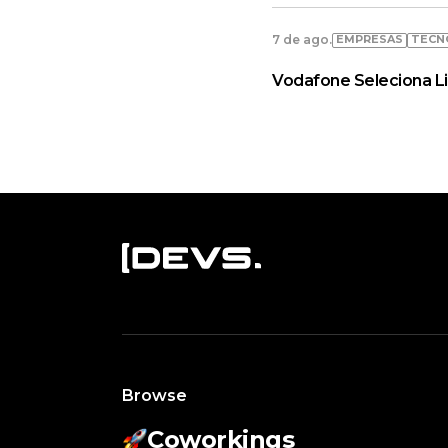
EMPRESAS
TECN
7 de ago.
Vodafone Seleciona L
Browse
Coworkings