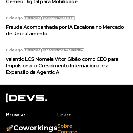
Gêmeo Digital para Mobilidade
6 de ago.
EMPRESAS
COMPETÊNCIAS EM TI
Fraude Acompanhada por IA Escalona no Mercado
de Recrutamento
6 de ago.
EMPRESAS
CRESCIMENTO NA CARREIRA
valantic LCS Nomeia Vítor Gibão como CEO para
Impulsionar o Crescimento Internacional e a
Expansão da Agentic AI
Browse
Learn
Sobre
Coworkings
Contato