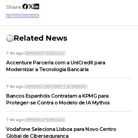
Share:
NOTÍCIAS ORIGINAIS
Related News
7 de ago.
EMPRESAS
TECNOLOGIA
Accenture Parceria com a UniCredit para
Modernizar a Tecnologia Bancária
7 de ago.
EMPRESAS
CRESCIMENTO NA CARREIRA
Bancos Espanhóis Contratam a KPMG para
Proteger-se Contra o Modelo de IA Mythos
7 de ago.
EMPRESAS
TECNOLOGIA
Vodafone Seleciona Lisboa para Novo Centro
Global de Cibersegurança