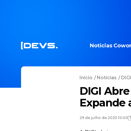
Notícias
Cowor
Início
/
Notícias
/
DIGI
DIGI Abre 
Expande 
29 de julho de 2025 10:00