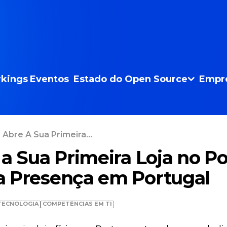
kings
Eventos
Estado do Open Source
Empr
 Abre A Sua Primeira...
a Sua Primeira Loja no Po
a Presença em Portugal
TECNOLOGIA
COMPETÊNCIAS EM TI