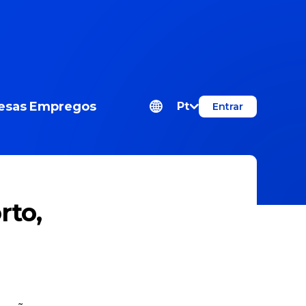
esas
Empregos
Pt
Entrar
rto,