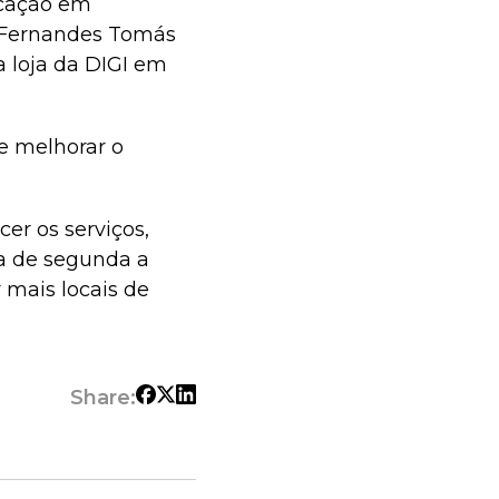
dicação em
a Fernandes Tomás
 loja da DIGI em
 e melhorar o
er os serviços,
ta de segunda a
r mais locais de
Share: