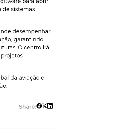
oftware para abrir
e de sistemas
etende desempenhar
ção, garantindo
uras. O centro irá
 projetos
obal da aviação e
ão.
Share: