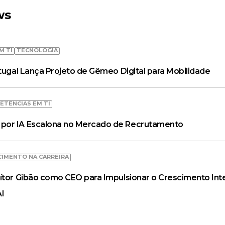
ws
M TI
TECNOLOGIA
rtugal Lança Projeto de Gêmeo Digital para Mobilidade
ETÊNCIAS EM TI
por IA Escalona no Mercado de Recrutamento
CIMENTO NA CARREIRA
ítor Gibão como CEO para Impulsionar o Crescimento Inte
AI