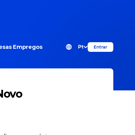
esas
Empregos
Pt
Entrar
 Novo