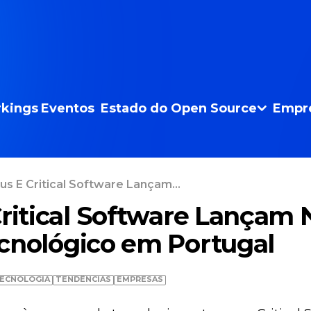
kings
Eventos
Estado do Open Source
Empr
us E Critical Software Lançam...
Critical Software Lançam
cnológico em Portugal
ECNOLOGIA
TENDÊNCIAS
EMPRESAS