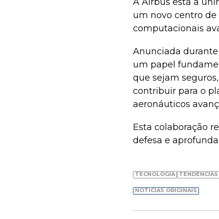
A Airbus está a uni
um novo centro de 
computacionais ava
Anunciada durante 
um papel fundament
que sejam seguros, 
contribuir para o p
aeronáuticos avanç
Esta colaboração re
defesa e aprofunda 
TECNOLOGIA
TENDÊNCIAS
NOTÍCIAS ORIGINAIS