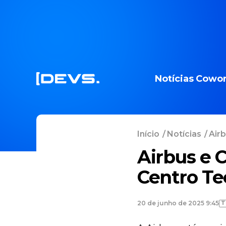
Notícias
Cowor
Início
/
Notícias
/
Airb
Airbus e 
Centro Te
T
20 de junho de 2025 9:45