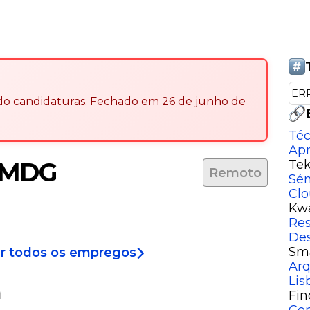
ER
ndo candidaturas
.
Fechado em
26 de junho de
Téc
Ap
P MDG
Te
Remoto
Sén
Clo
Kwa
Res
l
De
Sma
r todos os empregos
Arq
Lis
m
Fin