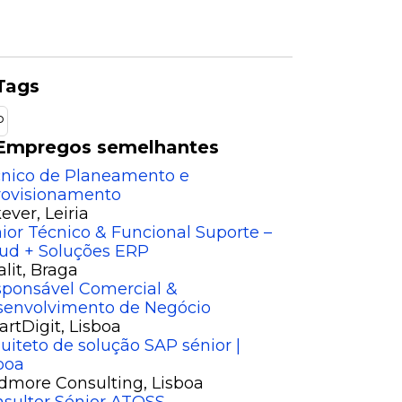
Tags
P
Empregos semelhantes
nico de Planeamento e
rovisionamento
kever
, Leiria
ior Técnico & Funcional Suporte –
ud + Soluções ERP
lit
, Braga
ponsável Comercial &
senvolvimento de Negócio
rtDigit
, Lisboa
uiteto de solução SAP sénior |
boa
dmore Consulting
, Lisboa