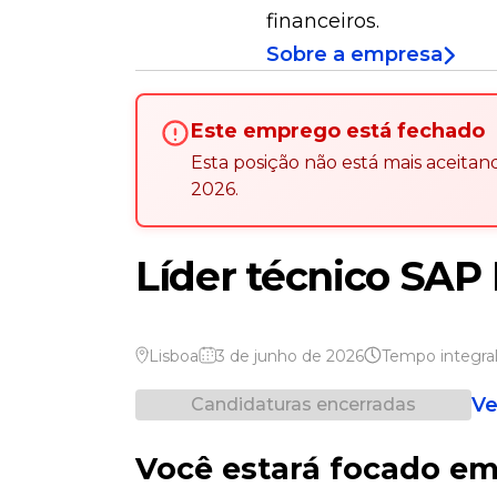
financeiros.
Sobre a empresa
Este emprego está fechado
Esta posição não está mais aceita
2026
.
Líder técnico SA
Lisboa
3 de junho de 2026
Tempo integra
Ve
Candidaturas encerradas
Você estará focado e