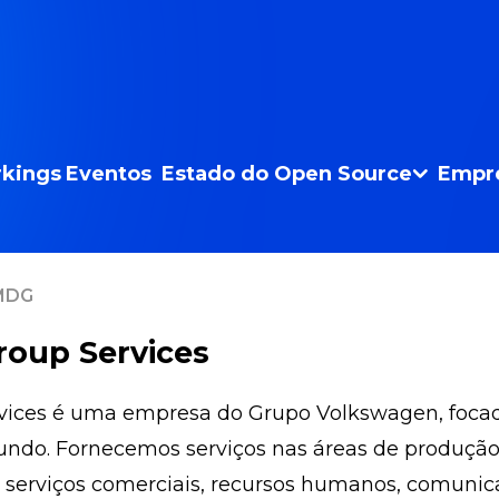
kings
Eventos
Estado do Open Source
Empr
 MDG
oup Services
ices é uma empresa do Grupo Volkswagen, focad
do. Fornecemos serviços nas áreas de produção, l
 serviços comerciais, recursos humanos, comunicaç