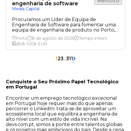
Remoto
engenharia de software
Media Capital
Procuramos um Líder de Equipa de
Engenharia de Software para fomentar uma
equipa de engenharia de produto no Porto,
oferecendo um modelo de trabalho híbrido e
Porto
8 de agosto de 2026
Tempo inteiro
um salário competitivo.
80k-100k
EUR
1
2
3
...
311
Conquiste o Seu Próximo Papel Tecnológico
em Portugal
Encontrar um emprego tecnológico excecional
em Portugal hoje requer mais do que apenas
percorrer o LinkedIn; trata-se de aproveitar um
ecossistema local que equilibra a engenharia de
alto nível com um estilo de vida incrível. Na
devs.com.pt, somos a ponte entre talentos globais
e os projetos mais ambiciosos do país. Desde a cena