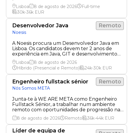
equipe inovadora!
Lisboa
8 de agosto de 2026
Full-time
30k-36k
EUR
Desenvolvedor Java
Remoto
Noesis
A Noesis procura um Desenvolvedor Java em
Lisboa. Os candidatos devem ter 2 anos de
experiência em Java, GIT e desenvolvimento
web.
Lisboa
8 de agosto de 2026
Híbrido (Presencial e Remoto)
24k-30k
EUR
Engenheiro fullstack sénior
Remoto
Nós Somos META
Junta-te à WE ARE META como Engenheiro
Fullstack Sénior, a trabalhar num ambiente
remoto com oportunidades de progressão na
carreira e diversos benefícios.
8 de agosto de 2026
Remoto
36k-44k
EUR
Líder de equipa de