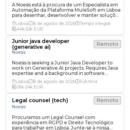
A Noesis está à procura de um Especialista em
Automação da Plataforma MuleSoft em Lisboa
para desenhar, desenvolver e manter soluções
de automação e otimizar operações da
Lisboa
8 de agosto de 2026
Tempo integral
plataforma.
44k-52k
EUR
Junior java developer
Remoto
(generative ai)
Noesis
Noesis is seeking a Junior Java Developer to
work on Generative AI projects. Requires Java
expertise and a background in software
quality.
Lisboa
8 de agosto de 2026
Full-time
18k-24k
EUR
Legal counsel (tech)
Remoto
Noesis
Procuramos um Legal Counsel com
experiência em RGPD e Direito Tecnológico
para trabalhar em Lisboa. Junte-se à nossa