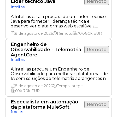
Líder técnico Java
Remoto
Intellias
A Intellias está à procura de um Líder Técnico
Java para fornecer liderança técnica e
desenvolver plataformas web escaláveis.
Trabalho remoto disponível.
8 de agosto de 2026
Remoto
70k-80k
EUR
Engenheiro de
Observabilidade - Telemetria
Remoto
AgentCore
Intellias
A Intellias procura um Engenheiro de
Observabilidade para melhorar plataformas de
IA com soluções de telemetria abrangentes na
AWS.
8 de agosto de 2026
Tempo integral
60k-70k
EUR
Especialista em automação
Remoto
da plataforma MuleSoft
Noesis