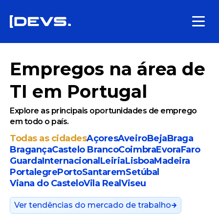
Empregos na área de
TI em Portugal
Explore as principais oportunidades de emprego
em todo o país.
Todas as cidades
Açores
Aveiro
Beja
Braga
Bragança
Castelo Branco
Coimbra
Evora
Faro
Guarda
Internacional
Leiria
Lisboa
Madeira
Portalegre
Porto
Santarem
Setúbal
Viana do Castelo
Vila Real
Viseu
Ver tendências do mercado de trabalho