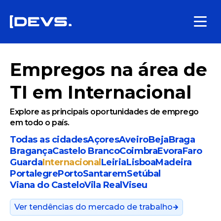
Empregos na área de
TI em Internacional
Explore as principais oportunidades de emprego
em todo o país.
Todas as cidades
Açores
Aveiro
Beja
Braga
Bragança
Castelo Branco
Coimbra
Evora
Faro
Guarda
Internacional
Leiria
Lisboa
Madeira
Portalegre
Porto
Santarem
Setúbal
Viana do Castelo
Vila Real
Viseu
Ver tendências do mercado de trabalho