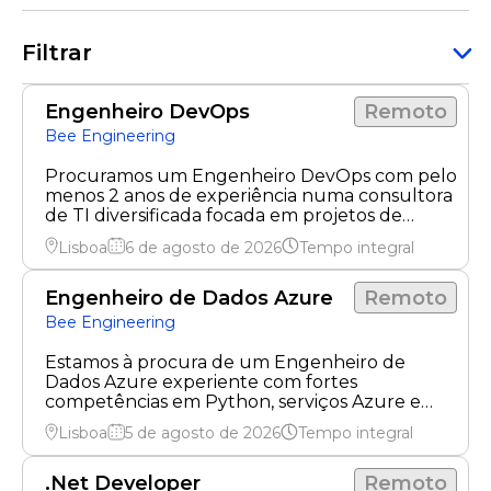
Filtrar
Engenheiro DevOps
Remoto
Bee Engineering
Procuramos um Engenheiro DevOps com pelo
menos 2 anos de experiência numa consultora
de TI diversificada focada em projetos de
engenharia.
Lisboa
6 de agosto de 2026
Tempo integral
Engenheiro de Dados Azure
Remoto
Bee Engineering
Estamos à procura de um Engenheiro de
Dados Azure experiente com fortes
competências em Python, serviços Azure e
processos ETL. Junte-se a nós para transformar
Lisboa
5 de agosto de 2026
Tempo integral
desafios em oportunidades.
.Net Developer
Remoto