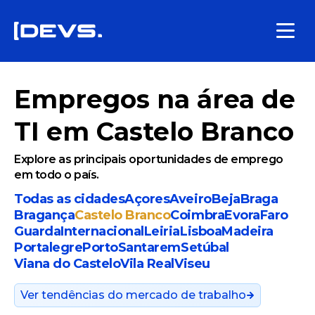
Empregos na área de
TI em Castelo Branco
Explore as principais oportunidades de emprego
em todo o país.
Todas as cidades
Açores
Aveiro
Beja
Braga
Bragança
Castelo Branco
Coimbra
Evora
Faro
Guarda
Internacional
Leiria
Lisboa
Madeira
Portalegre
Porto
Santarem
Setúbal
Viana do Castelo
Vila Real
Viseu
Ver tendências do mercado de trabalho