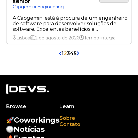
sénior
Capgemini Engineering
A Capgemini está à procura de um engenheiro
de software para desenvolver soluções de
software. Excelentes benefícios e
oportunidades de crescimento aguardam.
Lisboa
2 de agosto de 2026
Tempo integral
1
2
3
4
5
Browse
Learn
Sobre
Coworkings
Contato
Notícias