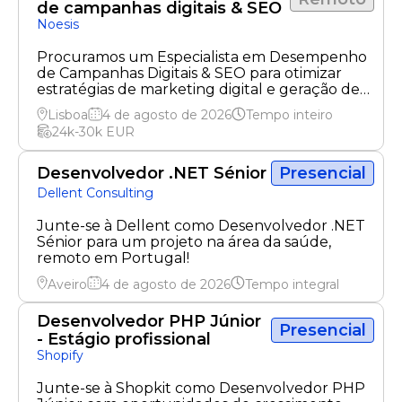
de campanhas digitais & SEO
Noesis
Procuramos um Especialista em Desempenho
de Campanhas Digitais & SEO para otimizar
estratégias de marketing digital e geração de
leads.
Lisboa
4 de agosto de 2026
Tempo inteiro
24k-30k
EUR
Desenvolvedor .NET Sénior
Presencial
Dellent Consulting
Junte-se à Dellent como Desenvolvedor .NET
Sénior para um projeto na área da saúde,
remoto em Portugal!
Aveiro
4 de agosto de 2026
Tempo integral
Desenvolvedor PHP Júnior
Presencial
- Estágio profissional
Shopify
Junte-se à Shopkit como Desenvolvedor PHP