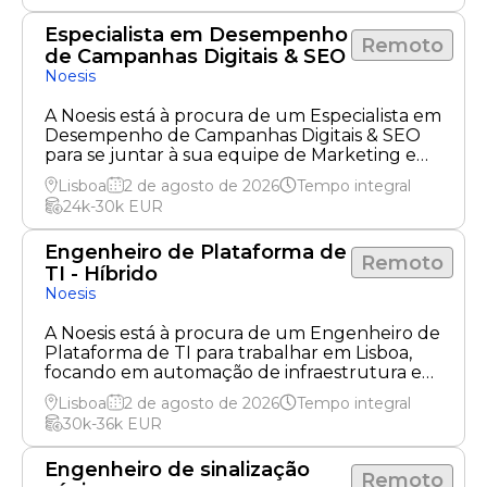
Especialista em Desempenho
Remoto
de Campanhas Digitais & SEO
Noesis
A Noesis está à procura de um Especialista em
Desempenho de Campanhas Digitais & SEO
para se juntar à sua equipe de Marketing e
otimizar estratégias digitais.
Lisboa
2 de agosto de 2026
Tempo integral
24k-30k
EUR
Engenheiro de Plataforma de
Remoto
TI - Híbrido
Noesis
A Noesis está à procura de um Engenheiro de
Plataforma de TI para trabalhar em Lisboa,
focando em automação de infraestrutura e
cloud híbrido.
Lisboa
2 de agosto de 2026
Tempo integral
30k-36k
EUR
Engenheiro de sinalização
Remoto