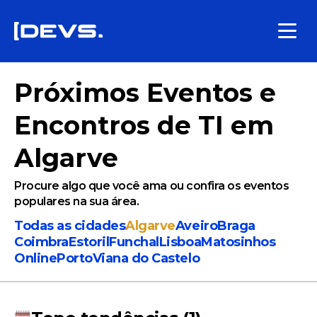
Próximos Eventos e
Encontros de TI em
Algarve
Procure algo que você ama ou confira os eventos
populares na sua área.
Todas as cidades
Algarve
Aveiro
Braga
Coimbra
Estoril
Funchal
Lisboa
Matosinhos
Online
Porto
Viana do Castelo