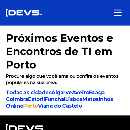
Próximos Eventos e
Encontros de TI em
Porto
Procure algo que você ama ou confira os eventos
populares na sua área.
Todas as cidades
Algarve
Aveiro
Braga
Coimbra
Estoril
Funchal
Lisboa
Matosinhos
Online
Porto
Viana do Castelo