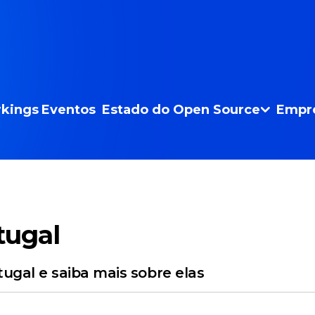
kings
Eventos
Estado do Open Source
Empr
tugal
ugal e saiba mais sobre elas