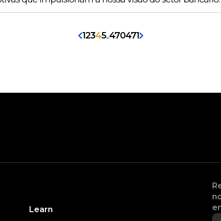
1
2
3
4
5
...
470
471
Re
no
en
Learn