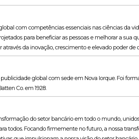
obal com competências essenciais nas ciências da vida
projetados para beneficiar as pessoas e melhorar a sua
lor através da inovação, crescimento e elevado poder de
ublicidade global com sede em Nova Iorque. Foi forma
Batten Co. em 1928.
nsformação do setor bancário em todo o mundo, unidos 
ra todos. Focando firmemente no futuro, a nossa transf
ptivas que impulsionam a nossa visão do setor bancário.