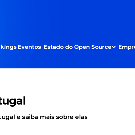
kings
Eventos
Estado do Open Source
Empr
tugal
ugal e saiba mais sobre elas