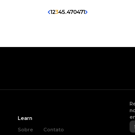
1
2
3
4
5
...
470
471
Re
no
en
Learn
Sobre
Contato