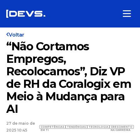
Voltar
“Não Cortamos
Empregos,
Recolocamos”, Diz VP
de RH da Coralogix em
Meio à Mudança para
AI
27 de maio de
COMPETÊNCIAS
TENDÊNCIAS
TECNOLOGIA
CRESCIMENTO
2025 10:45
EM TI
NA CARREIRA