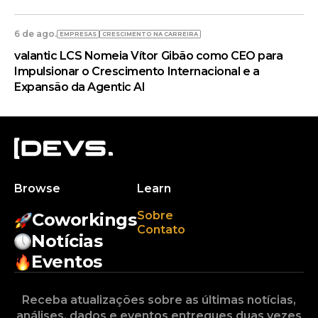
6 de ago.
EMPRESAS
CRESCIMENTO NA CARREIRA
valantic LCS Nomeia Vítor Gibão como CEO para
Impulsionar o Crescimento Internacional e a
Expansão da Agentic AI
Browse
Learn
Sobre
Coworkings
Contato
Notícias
Eventos
Receba atualizações sobre as últimas notícias,
análises, dados e eventos entregues duas vezes