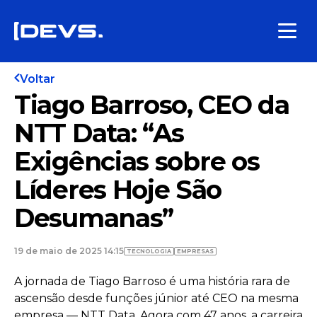
Voltar
Tiago Barroso, CEO da
NTT Data: “As
Exigências sobre os
Líderes Hoje São
Desumanas”
19 de maio de 2025 14:15
TECNOLOGIA
EMPRESAS
A jornada de Tiago Barroso é uma história rara de
ascensão desde funções júnior até CEO na mesma
empresa — NTT Data. Agora com 47 anos, a carreira